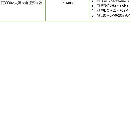
2、精度高，优于0.5级；
度3000A交流大电流变送器
ZH-I03
3、频响宽40Hz～8KHz
4、供电DC +11～+28V
5、输出0～5V/0-20mA/