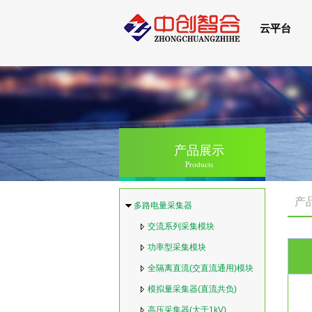
云平台
产品展示
Products
产
多路电量采集器
交流系列采集模块
功率型采集模块
全隔离直流(交直流通用)模块
模拟量采集器(直流共负)
高压采集器(大于1kV)