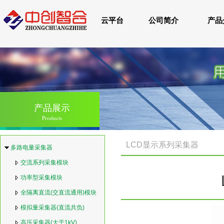
云平台
公司简介
产品
产品展示
Products
LCD显示系列采集器
多路电量采集器
交流系列采集模块
功率型采集模块
全隔离直流(交直流通用)模块
模拟量采集器(直流共负)
高压采集器(大于1kV)