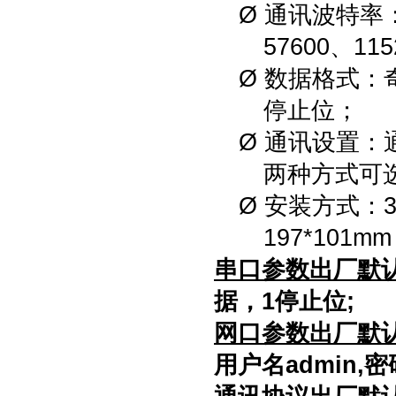
Ø
通讯波特率
576
00
、115
Ø
数据格式：
停止位
；
Ø
通讯设置：
两种方式可
Ø
安装方式：3
19
7
*
1
01
m
串口
参数出厂默
据，1停止位;
网口
参数出厂默
用户名admin,密