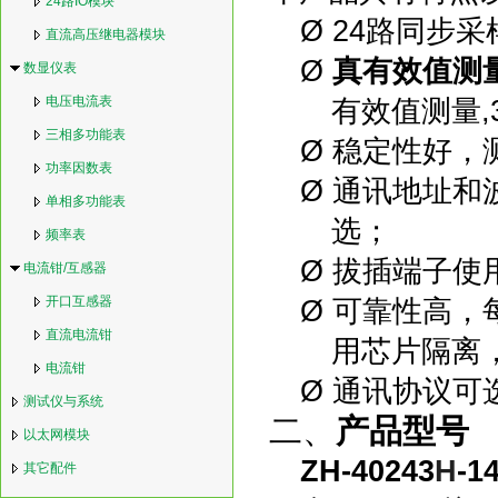
24路IO模块
Ø
24路同步采
直流高压继电器模块
Ø
真有效值测
数显仪表
电压电流表
有效值测量,
三相多功能表
Ø
稳定性好，
功率因数表
Ø
通讯地址和
单相多功能表
选；
频率表
Ø
拔插端子使
电流钳/互感器
开口互感器
Ø
可靠性高，
直流电流钳
用芯片隔离，
电流钳
Ø
通讯协议可选M
测试仪与系统
二、
产品型号
以太网模块
ZH-40243
H
-1
其它配件