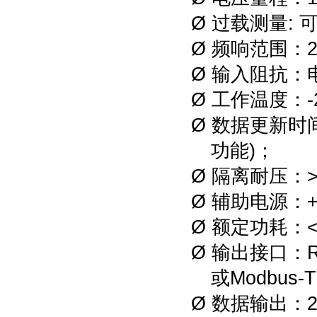
Ø
过载测量: 
Ø
频响范围：
Ø
输入阻抗：电
Ø
工作温度：
Ø
数据更新时
功能)
；
Ø
隔离耐压：>2
Ø
辅助电源：
Ø
额定功耗：
Ø
输出接口：R
或
M
odbus
-
Ø
数据输出：2