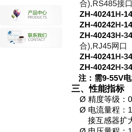
合)
,RS485接
ZH-40241
H
-1
ZH-40242
H
-1
ZH-40243
H
-
3
合)
,RJ45网口
ZH-40241
H
-
3
ZH-40242
H
-
3
注：需9-55V
三、性能指标
Ø
精度等级：0
Ø
电流量程：
接互感器扩
Ø
电
压
量程：