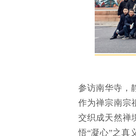
参访南华寺，静
作为禅宗南宗
交织成天然禅
悟“凝心”之真