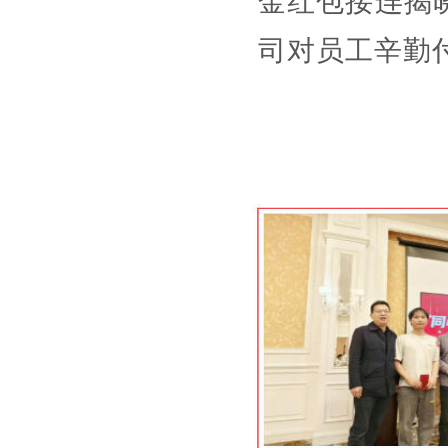
金红包接连揭
司对员工辛勤